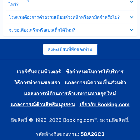
ข้อมูล
ไหร่?
แล้ว
บาง
ส่วน
ซ่อน
โรงแรมต้องการค่าธรรมเนียมล่วงหน้าหรือค่ามัดจำหรือไม่?
แล้ว
ข้อมูล
บาง
ซ่อน
จะขอเตียงเสริมหรือเปลเด็กได้ไหม?
ส่วน
ข้อมูล
แล้ว
บาง
ส่วน
แล้ว
ลงทะเบียนที่พักของท่าน
เวอร์ชั่นคอมพิวเตอร์
ข้อกำหนดในการให้บริการ
วิธีการทำงานของเรา
แถลงการณ์ความเป็นส่วนตัว
แถลงการณ์ด้านการค้าแรงงานทาสยุคใหม่
แถลงการณ์ด้านสิทธิมนุษยชน
เกี่ยวกับ Booking.com
ลิขสิทธิ์ © 1996–2026 Booking.com™. สงวนลิขสิทธิ์.
รหัสอ้างอิงของท่าน:
58A26C3