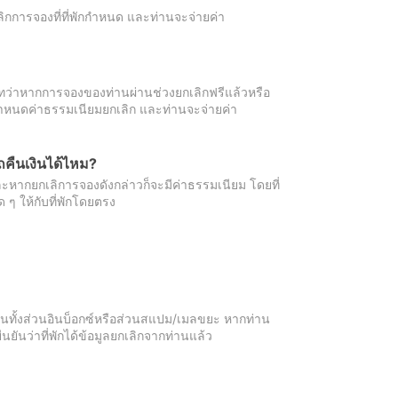
ลิกการจองที่ที่พักกำหนด และท่านจะจ่ายค่า
 ทว่าหากการจองของท่านผ่านช่วงยกเลิกฟรีแล้วหรือ
นผู้กำหนดค่าธรรมเนียมยกเลิก และท่านจะจ่ายค่า
คืนเงินได้ไหม?
ะหากยกเลิการจองดังกล่าวก็จะมีค่าธรรมเนียม โดยที่
 ๆ ให้กับที่พักโดยตรง
านทั้งส่วนอินบ็อกซ์หรือส่วนสแปม/เมลขยะ หากท่าน
นยันว่าที่พักได้ข้อมูลยกเลิกจากท่านแล้ว