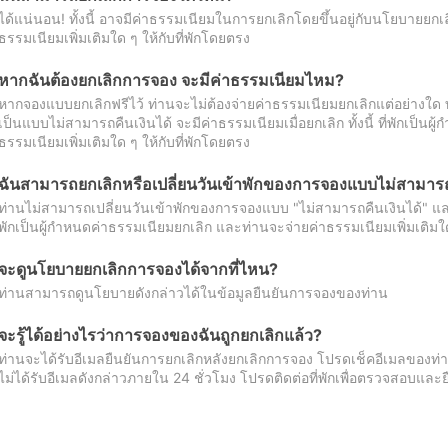
ได้แน่นอน! ทั้งนี้ อาจมีค่าธรรมเนียมในการยกเลิกโดยขึ้นอยู่กับนโยบายยกเ
ธรรมเนียมเพิ่มเติมใด ๆ ให้กับที่พักโดยตรง
หากฉันต้องยกเลิกการจอง จะมีค่าธรรมเนียมไหม?
หากจองแบบยกเลิกฟรีไว้ ท่านจะไม่ต้องจ่ายค่าธรรมเนียมยกเลิกแต่อย่างใด
เป็นแบบไม่สามารถคืนเงินได้ จะมีค่าธรรมเนียมเมื่อยกเลิก ทั้งนี้ ที่พักเป็
ธรรมเนียมเพิ่มเติมใด ๆ ให้กับที่พักโดยตรง
ฉันสามารถยกเลิกหรือเปลี่ยนวันเข้าพักของการจองแบบไม่สามารถ
ท่านไม่สามารถเปลี่ยนวันเข้าพักของการจองแบบ "ไม่สามารถคืนเงินได้" แล
พักเป็นผู้กำหนดค่าธรรมเนียมยกเลิก และท่านจะจ่ายค่าธรรมเนียมเพิ่มเติมใด
จะดูนโยบายยกเลิกการจองได้จากที่ไหน?
ท่านสามารถดูนโยบายดังกล่าวได้ในข้อมูลยืนยันการจองของท่าน
จะรู้ได้อย่างไรว่าการจองของฉันถูกยกเลิกแล้ว?
ท่านจะได้รับอีเมลยืนยันการยกเลิกหลังยกเลิกการจอง โปรดเช็คอีเมลของท่
ไม่ได้รับอีเมลดังกล่าวภายใน 24 ชั่วโมง โปรดติดต่อที่พักเพื่อตรวจสอบและยื