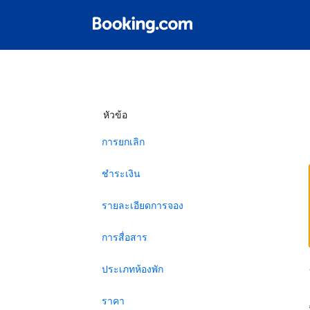
หัวข้อ
การยกเลิก
ชำระเงิน
รายละเอียดการจอง
การสื่อสาร
ประเภทห้องพัก
ราคา