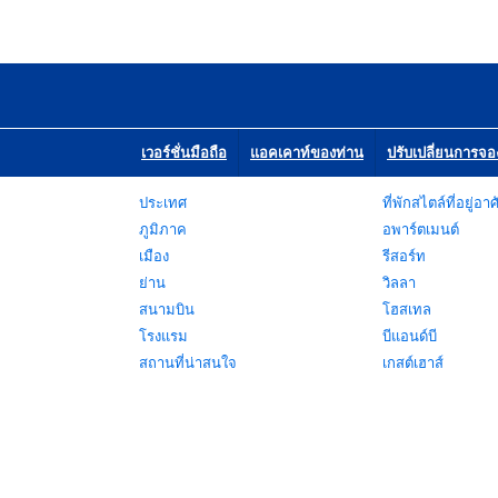
เวอร์ชั่นมือถือ
แอคเคาท์ของท่าน
ปรับเปลี่ยนการจ
ประเทศ
ที่พักสไตล์ที่อยู่อาศ
ภูมิภาค
อพาร์ตเมนต์
เมือง
รีสอร์ท
ย่าน
วิลลา
สนามบิน
โฮสเทล
โรงแรม
บีแอนด์บี
สถานที่น่าสนใจ
เกสต์เฮาส์