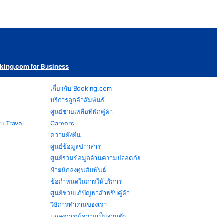
king.com for Business
เกี่ยวกับ Booking.com
บริการลูกค้าสัมพันธ์
ศูนย์ช่วยเหลือที่พักคู่ค้า
บ Travel
Careers
ความยั่งยืน
ศูนย์ข้อมูลข่าวสาร
ศูนย์รวมข้อมูลด้านความปลอดภัย
ฝ่ายนักลงทุนสัมพันธ์
ข้อกำหนดในการให้บริการ
ศูนย์ช่วยแก้ปัญหาสำหรับคู่ค้า
วิธีการทำงานของเรา
แถลงการณ์ความเป็นส่วนตัว