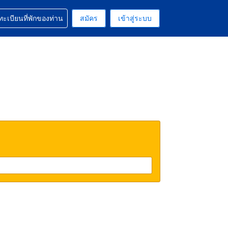
มช่วยเหลือเกี่ยวกับการจองของท่าน
ทะเบียนที่พักของท่าน
สมัคร
เข้าสู่ระบบ
่านเลือกในปัจจุบันคือ ดอลลาร์สหรัฐอเมริกา
่ท่านเลือกในปัจจุบันคือ ไทย