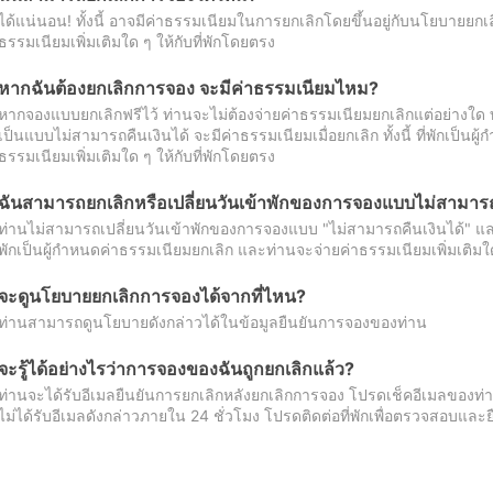
ได้แน่นอน! ทั้งนี้ อาจมีค่าธรรมเนียมในการยกเลิกโดยขึ้นอยู่กับนโยบายยกเ
ธรรมเนียมเพิ่มเติมใด ๆ ให้กับที่พักโดยตรง
หากฉันต้องยกเลิกการจอง จะมีค่าธรรมเนียมไหม?
หากจองแบบยกเลิกฟรีไว้ ท่านจะไม่ต้องจ่ายค่าธรรมเนียมยกเลิกแต่อย่างใด
เป็นแบบไม่สามารถคืนเงินได้ จะมีค่าธรรมเนียมเมื่อยกเลิก ทั้งนี้ ที่พักเป็
ธรรมเนียมเพิ่มเติมใด ๆ ให้กับที่พักโดยตรง
ฉันสามารถยกเลิกหรือเปลี่ยนวันเข้าพักของการจองแบบไม่สามารถ
ท่านไม่สามารถเปลี่ยนวันเข้าพักของการจองแบบ "ไม่สามารถคืนเงินได้" แล
พักเป็นผู้กำหนดค่าธรรมเนียมยกเลิก และท่านจะจ่ายค่าธรรมเนียมเพิ่มเติมใด
จะดูนโยบายยกเลิกการจองได้จากที่ไหน?
ท่านสามารถดูนโยบายดังกล่าวได้ในข้อมูลยืนยันการจองของท่าน
จะรู้ได้อย่างไรว่าการจองของฉันถูกยกเลิกแล้ว?
ท่านจะได้รับอีเมลยืนยันการยกเลิกหลังยกเลิกการจอง โปรดเช็คอีเมลของท่
ไม่ได้รับอีเมลดังกล่าวภายใน 24 ชั่วโมง โปรดติดต่อที่พักเพื่อตรวจสอบและยื