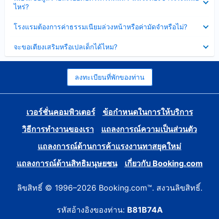
ข้อมูล
ไหร่?
แล้ว
บาง
ส่วน
ซ่อน
โรงแรมต้องการค่าธรรมเนียมล่วงหน้าหรือค่ามัดจำหรือไม่?
แล้ว
ข้อมูล
บาง
ซ่อน
จะขอเตียงเสริมหรือเปลเด็กได้ไหม?
ส่วน
ข้อมูล
แล้ว
บาง
ส่วน
แล้ว
ลงทะเบียนที่พักของท่าน
เวอร์ชั่นคอมพิวเตอร์
ข้อกำหนดในการให้บริการ
วิธีการทำงานของเรา
แถลงการณ์ความเป็นส่วนตัว
แถลงการณ์ด้านการค้าแรงงานทาสยุคใหม่
แถลงการณ์ด้านสิทธิมนุษยชน
เกี่ยวกับ Booking.com
ลิขสิทธิ์ © 1996–2026 Booking.com™. สงวนลิขสิทธิ์.
รหัสอ้างอิงของท่าน:
B81B74A