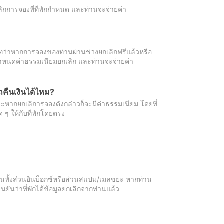
ลิกการจองที่ที่พักกำหนด และท่านจะจ่ายค่า
 ทว่าหากการจองของท่านผ่านช่วงยกเลิกฟรีแล้วหรือ
นผู้กำหนดค่าธรรมเนียมยกเลิก และท่านจะจ่ายค่า
คืนเงินได้ไหม?
ะหากยกเลิการจองดังกล่าวก็จะมีค่าธรรมเนียม โดยที่
 ๆ ให้กับที่พักโดยตรง
านทั้งส่วนอินบ็อกซ์หรือส่วนสแปม/เมลขยะ หากท่าน
นยันว่าที่พักได้ข้อมูลยกเลิกจากท่านแล้ว