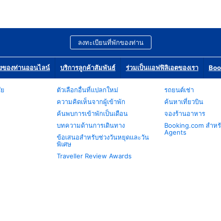
ลงทะเบียนที่พักของท่าน
องของท่านออนไลน์
บริการลูกค้าสัมพันธ์
ร่วมเป็นแอฟฟิลิเอตของเรา
Boo
ัย
ตัวเลือกอื่นที่แปลกใหม่
รถยนต์เช่า
ความคิดเห็นจากผู้เข้าพัก
ค้นหาเที่ยวบิน
ค้นพบการเข้าพักเป็นเดือน
จองร้านอาหาร
บทความด้านการเดินทาง
Booking.com สำหรั
Agents
ข้อเสนอสำหรับช่วงวันหยุดและวัน
พิเศษ
Traveller Review Awards