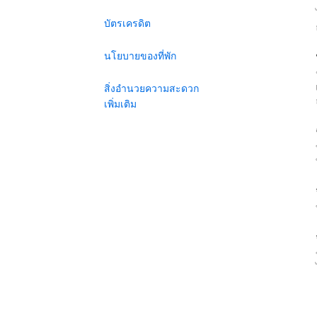
บัตรเครดิต
นโยบายของที่พัก
สิ่งอำนวยความสะดวก
เพิ่มเติม