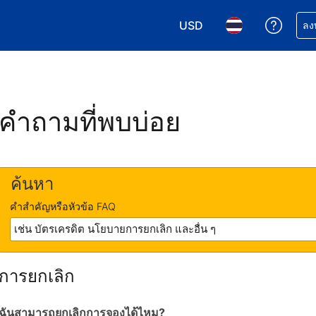
USD
รับควา
ลง
เลือกสกุลเงิน. สกุลเงินที่ท
เลือกภาษา. ภาษาที
คำถามที่พบบ่อย
ค้นหา
คำสำคัญหรือหัวข้อ FAQ
การยกเลิก
ฉันสามารถยกเลิกการจองได้ไหม?