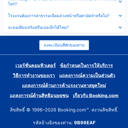
ข้อมูล
ไหร่?
แล้ว
บาง
ส่วน
ซ่อน
โรงแรมต้องการค่าธรรมเนียมล่วงหน้าหรือค่ามัดจำหรือไม่?
แล้ว
ข้อมูล
บาง
ซ่อน
จะขอเตียงเสริมหรือเปลเด็กได้ไหม?
ส่วน
ข้อมูล
แล้ว
บาง
ส่วน
แล้ว
ลงทะเบียนที่พักของท่าน
เวอร์ชั่นคอมพิวเตอร์
ข้อกำหนดในการให้บริการ
วิธีการทำงานของเรา
แถลงการณ์ความเป็นส่วนตัว
แถลงการณ์ด้านการค้าแรงงานทาสยุคใหม่
แถลงการณ์ด้านสิทธิมนุษยชน
เกี่ยวกับ Booking.com
ลิขสิทธิ์ © 1996–2026 Booking.com™. สงวนลิขสิทธิ์.
รหัสอ้างอิงของท่าน:
9B96EAF