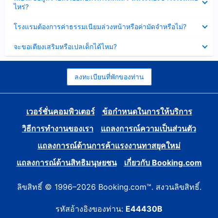
ข้อมูล
ไหร่?
แล้ว
บาง
ส่วน
ซ่อน
โรงแรมต้องการค่าธรรมเนียมล่วงหน้าหรือค่ามัดจำหรือไม่?
แล้ว
ข้อมูล
บาง
ซ่อน
จะขอเตียงเสริมหรือเปลเด็กได้ไหม?
ส่วน
ข้อมูล
แล้ว
บาง
ส่วน
แล้ว
ลงทะเบียนที่พักของท่าน
เวอร์ชั่นคอมพิวเตอร์
ข้อกำหนดในการให้บริการ
วิธีการทำงานของเรา
แถลงการณ์ความเป็นส่วนตัว
แถลงการณ์ด้านการค้าแรงงานทาสยุคใหม่
แถลงการณ์ด้านสิทธิมนุษยชน
เกี่ยวกับ Booking.com
ลิขสิทธิ์ © 1996–2026 Booking.com™. สงวนลิขสิทธิ์.
รหัสอ้างอิงของท่าน:
E44430B