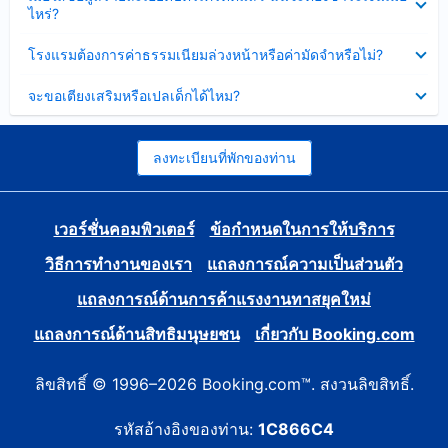
ข้อมูล
ไหร่?
แล้ว
บาง
ส่วน
ซ่อน
โรงแรมต้องการค่าธรรมเนียมล่วงหน้าหรือค่ามัดจำหรือไม่?
แล้ว
ข้อมูล
บาง
ซ่อน
จะขอเตียงเสริมหรือเปลเด็กได้ไหม?
ส่วน
ข้อมูล
แล้ว
บาง
ส่วน
แล้ว
ลงทะเบียนที่พักของท่าน
เวอร์ชั่นคอมพิวเตอร์
ข้อกำหนดในการให้บริการ
วิธีการทำงานของเรา
แถลงการณ์ความเป็นส่วนตัว
แถลงการณ์ด้านการค้าแรงงานทาสยุคใหม่
แถลงการณ์ด้านสิทธิมนุษยชน
เกี่ยวกับ Booking.com
ลิขสิทธิ์ © 1996–2026 Booking.com™. สงวนลิขสิทธิ์.
รหัสอ้างอิงของท่าน:
1C866C4