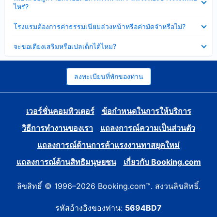
ข้อมูล
ไหร่?
แล้ว
บาง
ส่วน
ซ่อน
โรงแรมต้องการค่าธรรมเนียมล่วงหน้าหรือค่ามัดจำหรือไม่?
แล้ว
ข้อมูล
บาง
ซ่อน
จะขอเตียงเสริมหรือเปลเด็กได้ไหม?
ส่วน
ข้อมูล
แล้ว
บาง
ส่วน
แล้ว
ลงทะเบียนที่พักของท่าน
เวอร์ชั่นคอมพิวเตอร์
ข้อกำหนดในการให้บริการ
วิธีการทำงานของเรา
แถลงการณ์ความเป็นส่วนตัว
แถลงการณ์ด้านการค้าแรงงานทาสยุคใหม่
แถลงการณ์ด้านสิทธิมนุษยชน
เกี่ยวกับ Booking.com
ลิขสิทธิ์ © 1996–2026 Booking.com™. สงวนลิขสิทธิ์.
รหัสอ้างอิงของท่าน:
5694BD7