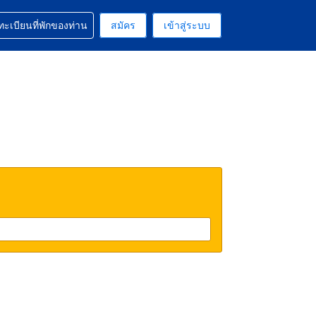
มช่วยเหลือเกี่ยวกับการจองของท่าน
ทะเบียนที่พักของท่าน
สมัคร
เข้าสู่ระบบ
านเลือกในปัจจุบันคือ บาท
่ท่านเลือกในปัจจุบันคือ ไทย