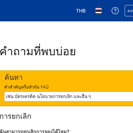
THB
รับควา
ลง
เลือกสกุลเงิน. สกุลเงินที่ท่
เลือกภาษา. ภาษาที
คำถามที่พบบ่อย
ค้นหา
คำสำคัญหรือหัวข้อ FAQ
การยกเลิก
ฉันสามารถยกเลิกการจองได้ไหม?