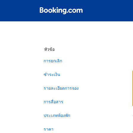
หัวข้อ
การยกเลิก
ชำระเงิน
รายละเอียดการจอง
การสื่อสาร
ประเภทห้องพัก
ราคา