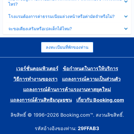
ข้อมูล
ไหร่?
แล้ว
บาง
ส่วน
ซ่อน
โรงแรมต้องการค่าธรรมเนียมล่วงหน้าหรือค่ามัดจำหรือไม่?
แล้ว
ข้อมูล
บาง
ซ่อน
จะขอเตียงเสริมหรือเปลเด็กได้ไหม?
ส่วน
ข้อมูล
แล้ว
บาง
ส่วน
แล้ว
ลงทะเบียนที่พักของท่าน
เวอร์ชั่นคอมพิวเตอร์
ข้อกำหนดในการให้บริการ
วิธีการทำงานของเรา
แถลงการณ์ความเป็นส่วนตัว
แถลงการณ์ด้านการค้าแรงงานทาสยุคใหม่
แถลงการณ์ด้านสิทธิมนุษยชน
เกี่ยวกับ Booking.com
ลิขสิทธิ์ © 1996–2026 Booking.com™. สงวนลิขสิทธิ์.
รหัสอ้างอิงของท่าน:
29FFAB3