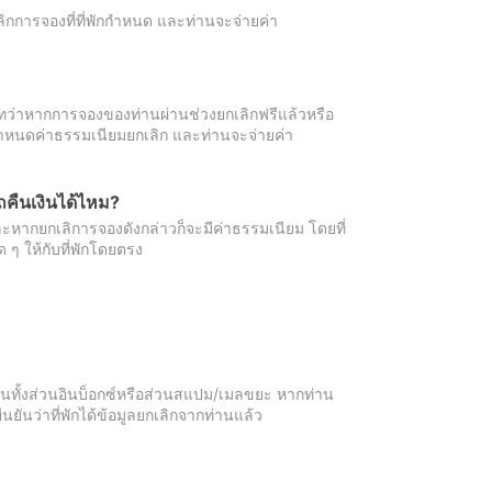
ลิกการจองที่ที่พักกำหนด และท่านจะจ่ายค่า
 ทว่าหากการจองของท่านผ่านช่วงยกเลิกฟรีแล้วหรือ
นผู้กำหนดค่าธรรมเนียมยกเลิก และท่านจะจ่ายค่า
คืนเงินได้ไหม?
ะหากยกเลิการจองดังกล่าวก็จะมีค่าธรรมเนียม โดยที่
 ๆ ให้กับที่พักโดยตรง
านทั้งส่วนอินบ็อกซ์หรือส่วนสแปม/เมลขยะ หากท่าน
นยันว่าที่พักได้ข้อมูลยกเลิกจากท่านแล้ว