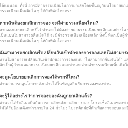
ได้แน่นอน! ทั้งนี้ อาจมีค่าธรรมเนียมในการยกเลิกโดยขึ้นอยู่กับนโยบายยกเ
ธรรมเนียมเพิ่มเติมใด ๆ ให้กับที่พักโดยตรง
หากฉันต้องยกเลิกการจอง จะมีค่าธรรมเนียมไหม?
หากจองแบบยกเลิกฟรีไว้ ท่านจะไม่ต้องจ่ายค่าธรรมเนียมยกเลิกแต่อย่างใด
เป็นแบบไม่สามารถคืนเงินได้ จะมีค่าธรรมเนียมเมื่อยกเลิก ทั้งนี้ ที่พักเป็
ธรรมเนียมเพิ่มเติมใด ๆ ให้กับที่พักโดยตรง
ฉันสามารถยกเลิกหรือเปลี่ยนวันเข้าพักของการจองแบบไม่สามารถ
ท่านไม่สามารถเปลี่ยนวันเข้าพักของการจองแบบ "ไม่สามารถคืนเงินได้" แล
พักเป็นผู้กำหนดค่าธรรมเนียมยกเลิก และท่านจะจ่ายค่าธรรมเนียมเพิ่มเติมใด
จะดูนโยบายยกเลิกการจองได้จากที่ไหน?
ท่านสามารถดูนโยบายดังกล่าวได้ในข้อมูลยืนยันการจองของท่าน
จะรู้ได้อย่างไรว่าการจองของฉันถูกยกเลิกแล้ว?
ท่านจะได้รับอีเมลยืนยันการยกเลิกหลังยกเลิกการจอง โปรดเช็คอีเมลของท่
ไม่ได้รับอีเมลดังกล่าวภายใน 24 ชั่วโมง โปรดติดต่อที่พักเพื่อตรวจสอบและยื