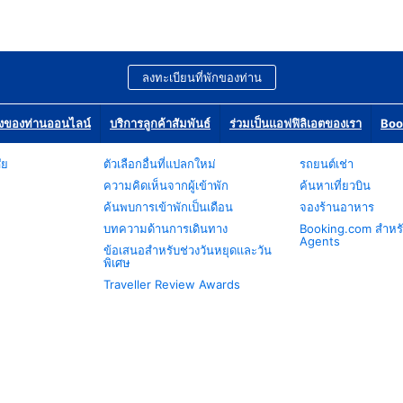
ลงทะเบียนที่พักของท่าน
องของท่านออนไลน์
บริการลูกค้าสัมพันธ์
ร่วมเป็นแอฟฟิลิเอตของเรา
Boo
ัย
ตัวเลือกอื่นที่แปลกใหม่
รถยนต์เช่า
ความคิดเห็นจากผู้เข้าพัก
ค้นหาเที่ยวบิน
ค้นพบการเข้าพักเป็นเดือน
จองร้านอาหาร
บทความด้านการเดินทาง
Booking.com สำหรั
Agents
ข้อเสนอสำหรับช่วงวันหยุดและวัน
พิเศษ
Traveller Review Awards