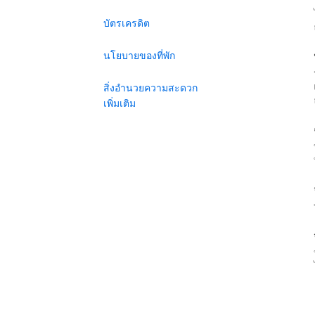
บัตรเครดิต
นโยบายของที่พัก
สิ่งอำนวยความสะดวก
เพิ่มเติม