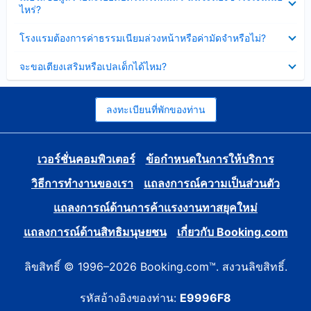
ข้อมูล
ไหร่?
แล้ว
บาง
ส่วน
ซ่อน
โรงแรมต้องการค่าธรรมเนียมล่วงหน้าหรือค่ามัดจำหรือไม่?
แล้ว
ข้อมูล
บาง
ซ่อน
จะขอเตียงเสริมหรือเปลเด็กได้ไหม?
ส่วน
ข้อมูล
แล้ว
บาง
ส่วน
แล้ว
ลงทะเบียนที่พักของท่าน
เวอร์ชั่นคอมพิวเตอร์
ข้อกำหนดในการให้บริการ
วิธีการทำงานของเรา
แถลงการณ์ความเป็นส่วนตัว
แถลงการณ์ด้านการค้าแรงงานทาสยุคใหม่
แถลงการณ์ด้านสิทธิมนุษยชน
เกี่ยวกับ Booking.com
ลิขสิทธิ์ © 1996–2026 Booking.com™. สงวนลิขสิทธิ์.
รหัสอ้างอิงของท่าน:
E9996F8