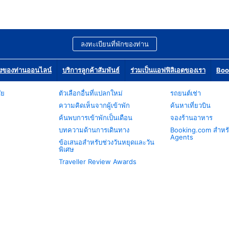
ลงทะเบียนที่พักของท่าน
องของท่านออนไลน์
บริการลูกค้าสัมพันธ์
ร่วมเป็นแอฟฟิลิเอตของเรา
Boo
ัย
ตัวเลือกอื่นที่แปลกใหม่
รถยนต์เช่า
ความคิดเห็นจากผู้เข้าพัก
ค้นหาเที่ยวบิน
ค้นพบการเข้าพักเป็นเดือน
จองร้านอาหาร
บทความด้านการเดินทาง
Booking.com สำหรั
Agents
ข้อเสนอสำหรับช่วงวันหยุดและวัน
พิเศษ
Traveller Review Awards