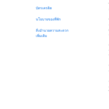
บัตรเครดิต
นโยบายของที่พัก
สิ่งอำนวยความสะดวก
เพิ่มเติม