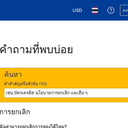
USD
รับควา
ลง
เลือกสกุลเงิน. สกุลเงินที่ท
เลือกภาษา. ภาษาที
คำถามที่พบบ่อย
ค้นหา
คำสำคัญหรือหัวข้อ FAQ
การยกเลิก
ฉันสามารถยกเลิกการจองได้ไหม?