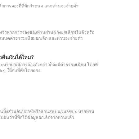
ลิกการจองที่ที่พักกำหนด และท่านจะจ่ายค่า
 ทว่าหากการจองของท่านผ่านช่วงยกเลิกฟรีแล้วหรือ
นผู้กำหนดค่าธรรมเนียมยกเลิก และท่านจะจ่ายค่า
คืนเงินได้ไหม?
ะหากยกเลิการจองดังกล่าวก็จะมีค่าธรรมเนียม โดยที่
 ๆ ให้กับที่พักโดยตรง
านทั้งส่วนอินบ็อกซ์หรือส่วนสแปม/เมลขยะ หากท่าน
นยันว่าที่พักได้ข้อมูลยกเลิกจากท่านแล้ว