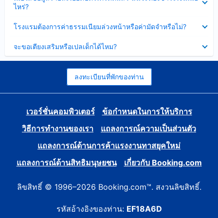
ข้อมูล
ไหร่?
แล้ว
บาง
ส่วน
ซ่อน
โรงแรมต้องการค่าธรรมเนียมล่วงหน้าหรือค่ามัดจำหรือไม่?
แล้ว
ข้อมูล
บาง
ซ่อน
จะขอเตียงเสริมหรือเปลเด็กได้ไหม?
ส่วน
ข้อมูล
แล้ว
บาง
ส่วน
แล้ว
ลงทะเบียนที่พักของท่าน
เวอร์ชั่นคอมพิวเตอร์
ข้อกำหนดในการให้บริการ
วิธีการทำงานของเรา
แถลงการณ์ความเป็นส่วนตัว
แถลงการณ์ด้านการค้าแรงงานทาสยุคใหม่
แถลงการณ์ด้านสิทธิมนุษยชน
เกี่ยวกับ Booking.com
ลิขสิทธิ์ © 1996–2026 Booking.com™. สงวนลิขสิทธิ์.
รหัสอ้างอิงของท่าน:
EF18A6D