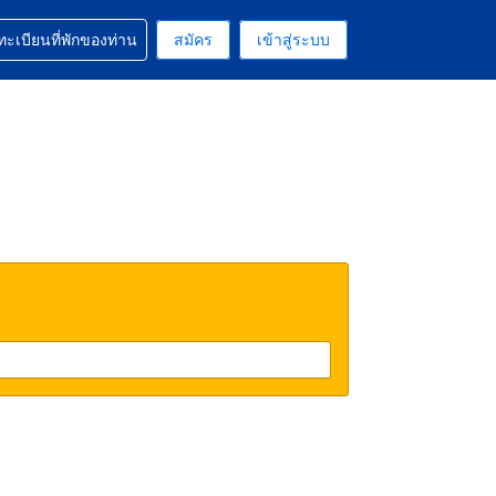
มช่วยเหลือเกี่ยวกับการจองของท่าน
ทะเบียนที่พักของท่าน
สมัคร
เข้าสู่ระบบ
านเลือกในปัจจุบันคือ บาท
่ท่านเลือกในปัจจุบันคือ ไทย