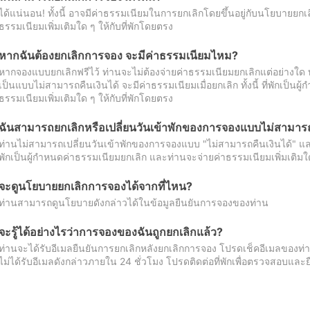
ได้แน่นอน! ทั้งนี้ อาจมีค่าธรรมเนียมในการยกเลิกโดยขึ้นอยู่กับนโยบายยกเ
ธรรมเนียมเพิ่มเติมใด ๆ ให้กับที่พักโดยตรง
หากฉันต้องยกเลิกการจอง จะมีค่าธรรมเนียมไหม?
หากจองแบบยกเลิกฟรีไว้ ท่านจะไม่ต้องจ่ายค่าธรรมเนียมยกเลิกแต่อย่างใด
เป็นแบบไม่สามารถคืนเงินได้ จะมีค่าธรรมเนียมเมื่อยกเลิก ทั้งนี้ ที่พักเป็
ธรรมเนียมเพิ่มเติมใด ๆ ให้กับที่พักโดยตรง
ฉันสามารถยกเลิกหรือเปลี่ยนวันเข้าพักของการจองแบบไม่สามารถ
ท่านไม่สามารถเปลี่ยนวันเข้าพักของการจองแบบ "ไม่สามารถคืนเงินได้" แล
พักเป็นผู้กำหนดค่าธรรมเนียมยกเลิก และท่านจะจ่ายค่าธรรมเนียมเพิ่มเติมใด
จะดูนโยบายยกเลิกการจองได้จากที่ไหน?
ท่านสามารถดูนโยบายดังกล่าวได้ในข้อมูลยืนยันการจองของท่าน
จะรู้ได้อย่างไรว่าการจองของฉันถูกยกเลิกแล้ว?
ท่านจะได้รับอีเมลยืนยันการยกเลิกหลังยกเลิกการจอง โปรดเช็คอีเมลของท่
ไม่ได้รับอีเมลดังกล่าวภายใน 24 ชั่วโมง โปรดติดต่อที่พักเพื่อตรวจสอบและยื