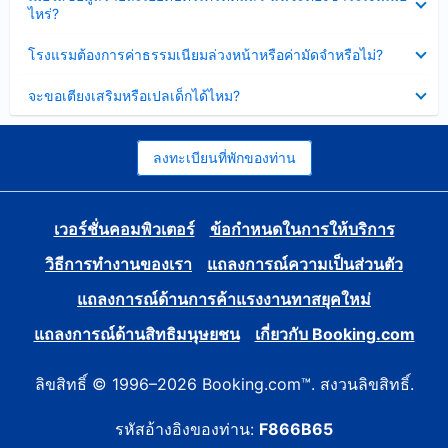
ข้อมูล
ไหร่?
แล้ว
บาง
ส่วน
ซ่อน
โรงแรมต้องการค่าธรรมเนียมล่วงหน้าหรือค่ามัดจำหรือไม่?
แล้ว
ข้อมูล
บาง
ซ่อน
จะขอเตียงเสริมหรือเปลเด็กได้ไหม?
ส่วน
ข้อมูล
แล้ว
บาง
ส่วน
แล้ว
ลงทะเบียนที่พักของท่าน
เวอร์ชั่นคอมพิวเตอร์
ข้อกำหนดในการให้บริการ
วิธีการทำงานของเรา
แถลงการณ์ความเป็นส่วนตัว
แถลงการณ์ด้านการค้าแรงงานทาสยุคใหม่
แถลงการณ์ด้านสิทธิมนุษยชน
เกี่ยวกับ Booking.com
ลิขสิทธิ์ © 1996–2026 Booking.com™. สงวนลิขสิทธิ์.
รหัสอ้างอิงของท่าน:
F866B65