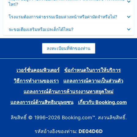
ข้อมูล
ไหร่?
แล้ว
บาง
ส่วน
ซ่อน
โรงแรมต้องการค่าธรรมเนียมล่วงหน้าหรือค่ามัดจำหรือไม่?
แล้ว
ข้อมูล
บาง
ซ่อน
จะขอเตียงเสริมหรือเปลเด็กได้ไหม?
ส่วน
ข้อมูล
แล้ว
บาง
ส่วน
แล้ว
ลงทะเบียนที่พักของท่าน
เวอร์ชั่นคอมพิวเตอร์
ข้อกำหนดในการให้บริการ
วิธีการทำงานของเรา
แถลงการณ์ความเป็นส่วนตัว
แถลงการณ์ด้านการค้าแรงงานทาสยุคใหม่
แถลงการณ์ด้านสิทธิมนุษยชน
เกี่ยวกับ Booking.com
ลิขสิทธิ์ © 1996–2026 Booking.com™. สงวนลิขสิทธิ์.
รหัสอ้างอิงของท่าน:
DE04D6D