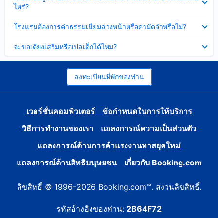
ข้อมูล
ไหร่?
แล้ว
บาง
ส่วน
ซ่อน
โรงแรมต้องการค่าธรรมเนียมล่วงหน้าหรือค่ามัดจำหรือไม่?
แล้ว
ข้อมูล
บาง
ซ่อน
จะขอเตียงเสริมหรือเปลเด็กได้ไหม?
ส่วน
ข้อมูล
แล้ว
บาง
ส่วน
แล้ว
ลงทะเบียนที่พักของท่าน
เวอร์ชั่นคอมพิวเตอร์
ข้อกำหนดในการให้บริการ
วิธีการทำงานของเรา
แถลงการณ์ความเป็นส่วนตัว
แถลงการณ์ด้านการค้าแรงงานทาสยุคใหม่
แถลงการณ์ด้านสิทธิมนุษยชน
เกี่ยวกับ Booking.com
ลิขสิทธิ์ © 1996–2026 Booking.com™. สงวนลิขสิทธิ์.
รหัสอ้างอิงของท่าน:
2B64F72