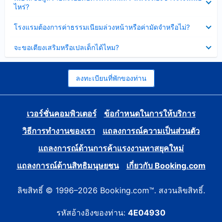
ข้อมูล
ไหร่?
แล้ว
บาง
ส่วน
ซ่อน
โรงแรมต้องการค่าธรรมเนียมล่วงหน้าหรือค่ามัดจำหรือไม่?
แล้ว
ข้อมูล
บาง
ซ่อน
จะขอเตียงเสริมหรือเปลเด็กได้ไหม?
ส่วน
ข้อมูล
แล้ว
บาง
ส่วน
แล้ว
ลงทะเบียนที่พักของท่าน
เวอร์ชั่นคอมพิวเตอร์
ข้อกำหนดในการให้บริการ
วิธีการทำงานของเรา
แถลงการณ์ความเป็นส่วนตัว
แถลงการณ์ด้านการค้าแรงงานทาสยุคใหม่
แถลงการณ์ด้านสิทธิมนุษยชน
เกี่ยวกับ Booking.com
ลิขสิทธิ์ © 1996–2026 Booking.com™. สงวนลิขสิทธิ์.
รหัสอ้างอิงของท่าน:
4E04930