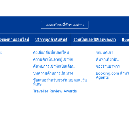
ลงทะเบียนที่พักของท่าน
องของท่านออนไลน์
บริการลูกค้าสัมพันธ์
ร่วมเป็นแอฟฟิลิเอตของเรา
Boo
ัย
ตัวเลือกอื่นที่แปลกใหม่
รถยนต์เช่า
ความคิดเห็นจากผู้เข้าพัก
ค้นหาเที่ยวบิน
ค้นพบการเข้าพักเป็นเดือน
จองร้านอาหาร
บทความด้านการเดินทาง
Booking.com สำหรั
Agents
ข้อเสนอสำหรับช่วงวันหยุดและวัน
พิเศษ
Traveller Review Awards