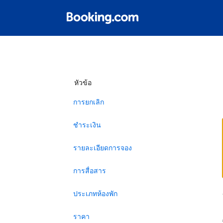
หัวข้อ
การยกเลิก
ชำระเงิน
รายละเอียดการจอง
การสื่อสาร
ประเภทห้องพัก
ราคา