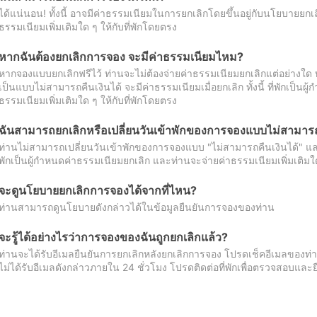
ได้แน่นอน! ทั้งนี้ อาจมีค่าธรรมเนียมในการยกเลิกโดยขึ้นอยู่กับนโยบายยกเ
ธรรมเนียมเพิ่มเติมใด ๆ ให้กับที่พักโดยตรง
หากฉันต้องยกเลิกการจอง จะมีค่าธรรมเนียมไหม?
หากจองแบบยกเลิกฟรีไว้ ท่านจะไม่ต้องจ่ายค่าธรรมเนียมยกเลิกแต่อย่างใด
เป็นแบบไม่สามารถคืนเงินได้ จะมีค่าธรรมเนียมเมื่อยกเลิก ทั้งนี้ ที่พักเป็
ธรรมเนียมเพิ่มเติมใด ๆ ให้กับที่พักโดยตรง
ฉันสามารถยกเลิกหรือเปลี่ยนวันเข้าพักของการจองแบบไม่สามารถ
ท่านไม่สามารถเปลี่ยนวันเข้าพักของการจองแบบ "ไม่สามารถคืนเงินได้" แล
พักเป็นผู้กำหนดค่าธรรมเนียมยกเลิก และท่านจะจ่ายค่าธรรมเนียมเพิ่มเติมใด
จะดูนโยบายยกเลิกการจองได้จากที่ไหน?
ท่านสามารถดูนโยบายดังกล่าวได้ในข้อมูลยืนยันการจองของท่าน
จะรู้ได้อย่างไรว่าการจองของฉันถูกยกเลิกแล้ว?
ท่านจะได้รับอีเมลยืนยันการยกเลิกหลังยกเลิกการจอง โปรดเช็คอีเมลของท่
ไม่ได้รับอีเมลดังกล่าวภายใน 24 ชั่วโมง โปรดติดต่อที่พักเพื่อตรวจสอบและยื