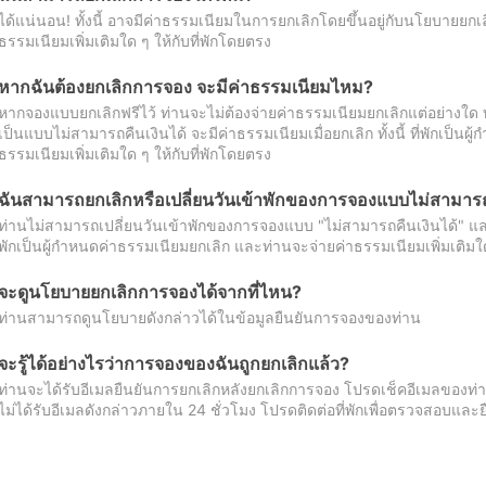
ได้แน่นอน! ทั้งนี้ อาจมีค่าธรรมเนียมในการยกเลิกโดยขึ้นอยู่กับนโยบายยกเ
ธรรมเนียมเพิ่มเติมใด ๆ ให้กับที่พักโดยตรง
หากฉันต้องยกเลิกการจอง จะมีค่าธรรมเนียมไหม?
หากจองแบบยกเลิกฟรีไว้ ท่านจะไม่ต้องจ่ายค่าธรรมเนียมยกเลิกแต่อย่างใด
เป็นแบบไม่สามารถคืนเงินได้ จะมีค่าธรรมเนียมเมื่อยกเลิก ทั้งนี้ ที่พักเป็
ธรรมเนียมเพิ่มเติมใด ๆ ให้กับที่พักโดยตรง
ฉันสามารถยกเลิกหรือเปลี่ยนวันเข้าพักของการจองแบบไม่สามารถ
ท่านไม่สามารถเปลี่ยนวันเข้าพักของการจองแบบ "ไม่สามารถคืนเงินได้" แล
พักเป็นผู้กำหนดค่าธรรมเนียมยกเลิก และท่านจะจ่ายค่าธรรมเนียมเพิ่มเติมใด
จะดูนโยบายยกเลิกการจองได้จากที่ไหน?
ท่านสามารถดูนโยบายดังกล่าวได้ในข้อมูลยืนยันการจองของท่าน
จะรู้ได้อย่างไรว่าการจองของฉันถูกยกเลิกแล้ว?
ท่านจะได้รับอีเมลยืนยันการยกเลิกหลังยกเลิกการจอง โปรดเช็คอีเมลของท่
ไม่ได้รับอีเมลดังกล่าวภายใน 24 ชั่วโมง โปรดติดต่อที่พักเพื่อตรวจสอบและยื