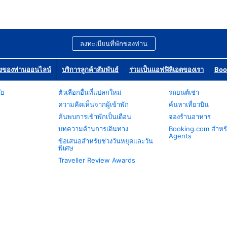
ลงทะเบียนที่พักของท่าน
องของท่านออนไลน์
บริการลูกค้าสัมพันธ์
ร่วมเป็นแอฟฟิลิเอตของเรา
Boo
ัย
ตัวเลือกอื่นที่แปลกใหม่
รถยนต์เช่า
ความคิดเห็นจากผู้เข้าพัก
ค้นหาเที่ยวบิน
ค้นพบการเข้าพักเป็นเดือน
จองร้านอาหาร
บทความด้านการเดินทาง
Booking.com สำหรั
Agents
ข้อเสนอสำหรับช่วงวันหยุดและวัน
พิเศษ
Traveller Review Awards