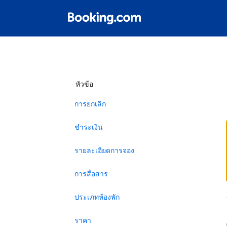
หัวข้อ
การยกเลิก
ชำระเงิน
รายละเอียดการจอง
การสื่อสาร
ประเภทห้องพัก
ราคา