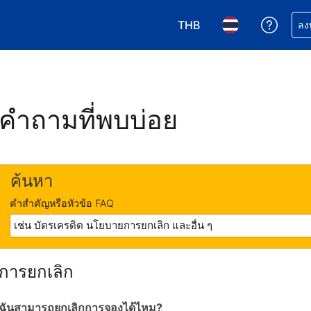
THB
รับควา
ลง
เลือกสกุลเงิน. สกุลเงินที่ท่
เลือกภาษา. ภาษาที
คำถามที่พบบ่อย
ค้นหา
คำสำคัญหรือหัวข้อ FAQ
การยกเลิก
ฉันสามารถยกเลิกการจองได้ไหม?