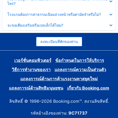
ข้อมูล
ไหร่?
แล้ว
บาง
ส่วน
ซ่อน
โรงแรมต้องการค่าธรรมเนียมล่วงหน้าหรือค่ามัดจำหรือไม่?
แล้ว
ข้อมูล
บาง
ซ่อน
จะขอเตียงเสริมหรือเปลเด็กได้ไหม?
ส่วน
ข้อมูล
แล้ว
บาง
ส่วน
แล้ว
ลงทะเบียนที่พักของท่าน
เวอร์ชั่นคอมพิวเตอร์
ข้อกำหนดในการให้บริการ
วิธีการทำงานของเรา
แถลงการณ์ความเป็นส่วนตัว
แถลงการณ์ด้านการค้าแรงงานทาสยุคใหม่
แถลงการณ์ด้านสิทธิมนุษยชน
เกี่ยวกับ Booking.com
ลิขสิทธิ์ © 1996–2026 Booking.com™. สงวนลิขสิทธิ์.
รหัสอ้างอิงของท่าน:
9C71737