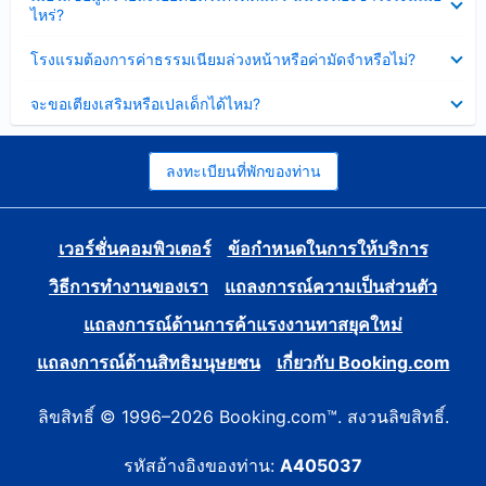
ข้อมูล
ไหร่?
แล้ว
บาง
ส่วน
ซ่อน
โรงแรมต้องการค่าธรรมเนียมล่วงหน้าหรือค่ามัดจำหรือไม่?
แล้ว
ข้อมูล
บาง
ซ่อน
จะขอเตียงเสริมหรือเปลเด็กได้ไหม?
ส่วน
ข้อมูล
แล้ว
บาง
ส่วน
แล้ว
ลงทะเบียนที่พักของท่าน
เวอร์ชั่นคอมพิวเตอร์
ข้อกำหนดในการให้บริการ
วิธีการทำงานของเรา
แถลงการณ์ความเป็นส่วนตัว
แถลงการณ์ด้านการค้าแรงงานทาสยุคใหม่
แถลงการณ์ด้านสิทธิมนุษยชน
เกี่ยวกับ Booking.com
ลิขสิทธิ์ © 1996–2026 Booking.com™. สงวนลิขสิทธิ์.
รหัสอ้างอิงของท่าน:
A405037