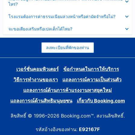
ข้อมูล
ไหร่?
แล้ว
บาง
ส่วน
ซ่อน
โรงแรมต้องการค่าธรรมเนียมล่วงหน้าหรือค่ามัดจำหรือไม่?
แล้ว
ข้อมูล
บาง
ซ่อน
จะขอเตียงเสริมหรือเปลเด็กได้ไหม?
ส่วน
ข้อมูล
แล้ว
บาง
ส่วน
แล้ว
ลงทะเบียนที่พักของท่าน
เวอร์ชั่นคอมพิวเตอร์
ข้อกำหนดในการให้บริการ
วิธีการทำงานของเรา
แถลงการณ์ความเป็นส่วนตัว
แถลงการณ์ด้านการค้าแรงงานทาสยุคใหม่
แถลงการณ์ด้านสิทธิมนุษยชน
เกี่ยวกับ Booking.com
ลิขสิทธิ์ © 1996–2026 Booking.com™. สงวนลิขสิทธิ์.
รหัสอ้างอิงของท่าน:
E92167F