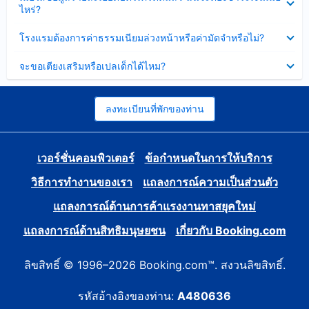
ข้อมูล
ไหร่?
แล้ว
บาง
ส่วน
ซ่อน
โรงแรมต้องการค่าธรรมเนียมล่วงหน้าหรือค่ามัดจำหรือไม่?
แล้ว
ข้อมูล
บาง
ซ่อน
จะขอเตียงเสริมหรือเปลเด็กได้ไหม?
ส่วน
ข้อมูล
แล้ว
บาง
ส่วน
แล้ว
ลงทะเบียนที่พักของท่าน
เวอร์ชั่นคอมพิวเตอร์
ข้อกำหนดในการให้บริการ
วิธีการทำงานของเรา
แถลงการณ์ความเป็นส่วนตัว
แถลงการณ์ด้านการค้าแรงงานทาสยุคใหม่
แถลงการณ์ด้านสิทธิมนุษยชน
เกี่ยวกับ Booking.com
ลิขสิทธิ์ © 1996–2026 Booking.com™. สงวนลิขสิทธิ์.
รหัสอ้างอิงของท่าน:
A480636