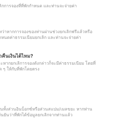
ลิกการจองที่ที่พักกำหนด และท่านจะจ่ายค่า
 ทว่าหากการจองของท่านผ่านช่วงยกเลิกฟรีแล้วหรือ
นผู้กำหนดค่าธรรมเนียมยกเลิก และท่านจะจ่ายค่า
คืนเงินได้ไหม?
ะหากยกเลิการจองดังกล่าวก็จะมีค่าธรรมเนียม โดยที่
 ๆ ให้กับที่พักโดยตรง
านทั้งส่วนอินบ็อกซ์หรือส่วนสแปม/เมลขยะ หากท่าน
นยันว่าที่พักได้ข้อมูลยกเลิกจากท่านแล้ว