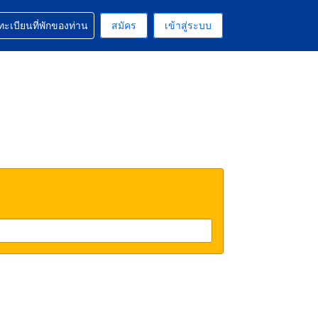
มช่วยเหลือเกี่ยวกับการจองของท่าน
ทะเบียนที่พักของท่าน
สมัคร
เข้าสู่ระบบ
่านเลือกในปัจจุบันคือ ดอลลาร์สหรัฐอเมริกา
่ท่านเลือกในปัจจุบันคือ ไทย