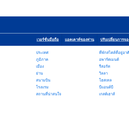
เวอร์ชั่นมือถือ
แอคเคาท์ของท่าน
ปรับเปลี่ยนการจ
ประเทศ
ที่พักสไตล์ที่อยู่อาศ
ภูมิภาค
อพาร์ตเมนต์
เมือง
รีสอร์ท
ย่าน
วิลลา
สนามบิน
โฮสเทล
โรงแรม
บีแอนด์บี
สถานที่น่าสนใจ
เกสต์เฮาส์