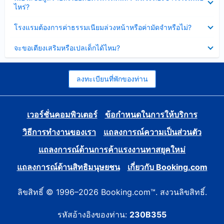
ข้อมูล
ไหร่?
แล้ว
บาง
ส่วน
ซ่อน
โรงแรมต้องการค่าธรรมเนียมล่วงหน้าหรือค่ามัดจำหรือไม่?
แล้ว
ข้อมูล
บาง
ซ่อน
จะขอเตียงเสริมหรือเปลเด็กได้ไหม?
ส่วน
ข้อมูล
แล้ว
บาง
ส่วน
แล้ว
ลงทะเบียนที่พักของท่าน
เวอร์ชั่นคอมพิวเตอร์
ข้อกำหนดในการให้บริการ
วิธีการทำงานของเรา
แถลงการณ์ความเป็นส่วนตัว
แถลงการณ์ด้านการค้าแรงงานทาสยุคใหม่
แถลงการณ์ด้านสิทธิมนุษยชน
เกี่ยวกับ Booking.com
ลิขสิทธิ์ © 1996–2026 Booking.com™. สงวนลิขสิทธิ์.
รหัสอ้างอิงของท่าน:
230B355