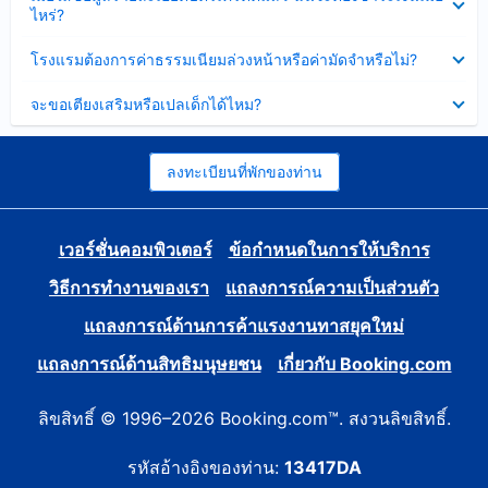
ข้อมูล
ไหร่?
แล้ว
บาง
ส่วน
ซ่อน
โรงแรมต้องการค่าธรรมเนียมล่วงหน้าหรือค่ามัดจำหรือไม่?
แล้ว
ข้อมูล
บาง
ซ่อน
จะขอเตียงเสริมหรือเปลเด็กได้ไหม?
ส่วน
ข้อมูล
แล้ว
บาง
ส่วน
แล้ว
ลงทะเบียนที่พักของท่าน
เวอร์ชั่นคอมพิวเตอร์
ข้อกำหนดในการให้บริการ
วิธีการทำงานของเรา
แถลงการณ์ความเป็นส่วนตัว
แถลงการณ์ด้านการค้าแรงงานทาสยุคใหม่
แถลงการณ์ด้านสิทธิมนุษยชน
เกี่ยวกับ Booking.com
ลิขสิทธิ์ © 1996–2026 Booking.com™. สงวนลิขสิทธิ์.
รหัสอ้างอิงของท่าน:
13417DA