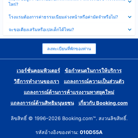
ข้อมูล
ไหร่?
แล้ว
บาง
ส่วน
ซ่อน
โรงแรมต้องการค่าธรรมเนียมล่วงหน้าหรือค่ามัดจำหรือไม่?
แล้ว
ข้อมูล
บาง
ซ่อน
จะขอเตียงเสริมหรือเปลเด็กได้ไหม?
ส่วน
ข้อมูล
แล้ว
บาง
ส่วน
แล้ว
ลงทะเบียนที่พักของท่าน
เวอร์ชั่นคอมพิวเตอร์
ข้อกำหนดในการให้บริการ
วิธีการทำงานของเรา
แถลงการณ์ความเป็นส่วนตัว
แถลงการณ์ด้านการค้าแรงงานทาสยุคใหม่
แถลงการณ์ด้านสิทธิมนุษยชน
เกี่ยวกับ Booking.com
ลิขสิทธิ์ © 1996–2026 Booking.com™. สงวนลิขสิทธิ์.
รหัสอ้างอิงของท่าน:
010D55A