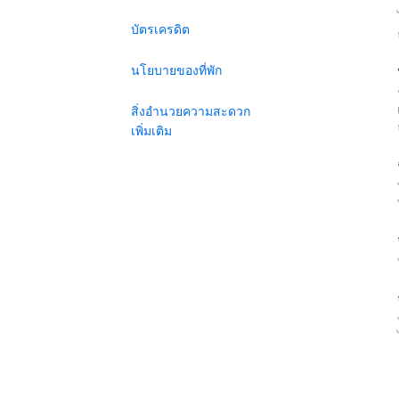
บัตรเครดิต
นโยบายของที่พัก
สิ่งอำนวยความสะดวก
เพิ่มเติม