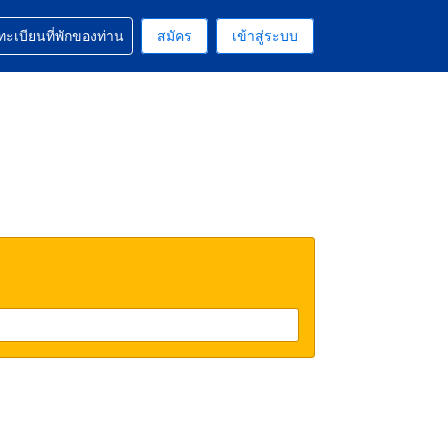
มช่วยเหลือเกี่ยวกับการจองของท่าน
ทะเบียนที่พักของท่าน
สมัคร
เข้าสู่ระบบ
่านเลือกในปัจจุบันคือ ดอลลาร์สหรัฐอเมริกา
่ท่านเลือกในปัจจุบันคือ ไทย