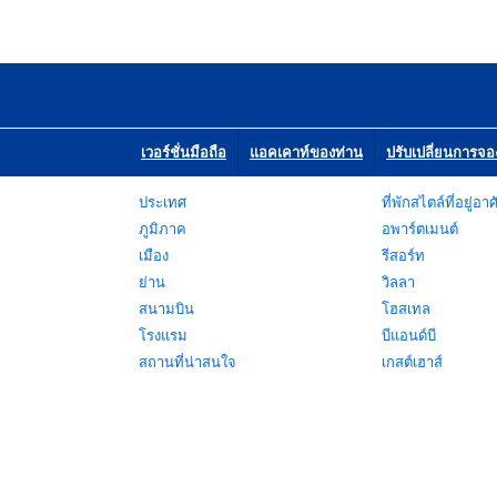
เวอร์ชั่นมือถือ
แอคเคาท์ของท่าน
ปรับเปลี่ยนการจ
ประเทศ
ที่พักสไตล์ที่อยู่อาศ
ภูมิภาค
อพาร์ตเมนต์
เมือง
รีสอร์ท
ย่าน
วิลลา
สนามบิน
โฮสเทล
โรงแรม
บีแอนด์บี
สถานที่น่าสนใจ
เกสต์เฮาส์