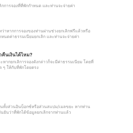
ลิกการจองที่ที่พักกำหนด และท่านจะจ่ายค่า
 ทว่าหากการจองของท่านผ่านช่วงยกเลิกฟรีแล้วหรือ
นผู้กำหนดค่าธรรมเนียมยกเลิก และท่านจะจ่ายค่า
คืนเงินได้ไหม?
ะหากยกเลิการจองดังกล่าวก็จะมีค่าธรรมเนียม โดยที่
 ๆ ให้กับที่พักโดยตรง
านทั้งส่วนอินบ็อกซ์หรือส่วนสแปม/เมลขยะ หากท่าน
นยันว่าที่พักได้ข้อมูลยกเลิกจากท่านแล้ว