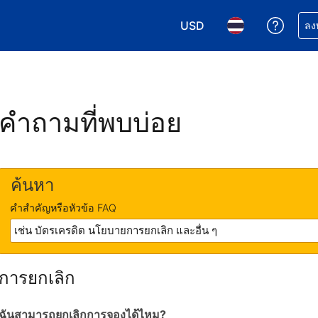
USD
รับควา
ลง
เลือกสกุลเงิน. สกุลเงินที่ท
เลือกภาษา. ภาษาที
คำถามที่พบบ่อย
ค้นหา
คำสำคัญหรือหัวข้อ FAQ
การยกเลิก
ฉันสามารถยกเลิกการจองได้ไหม?