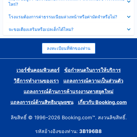
ข้อมูล
ไหร่?
แล้ว
บาง
ส่วน
ซ่อน
โรงแรมต้องการค่าธรรมเนียมล่วงหน้าหรือค่ามัดจำหรือไม่?
แล้ว
ข้อมูล
บาง
ซ่อน
จะขอเตียงเสริมหรือเปลเด็กได้ไหม?
ส่วน
ข้อมูล
แล้ว
บาง
ส่วน
แล้ว
ลงทะเบียนที่พักของท่าน
เวอร์ชั่นคอมพิวเตอร์
ข้อกำหนดในการให้บริการ
วิธีการทำงานของเรา
แถลงการณ์ความเป็นส่วนตัว
แถลงการณ์ด้านการค้าแรงงานทาสยุคใหม่
แถลงการณ์ด้านสิทธิมนุษยชน
เกี่ยวกับ Booking.com
ลิขสิทธิ์ © 1996–2026 Booking.com™. สงวนลิขสิทธิ์.
รหัสอ้างอิงของท่าน:
3B196B8