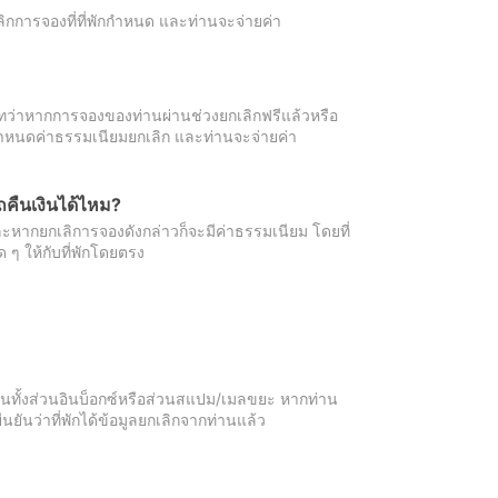
ลิกการจองที่ที่พักกำหนด และท่านจะจ่ายค่า
 ทว่าหากการจองของท่านผ่านช่วงยกเลิกฟรีแล้วหรือ
นผู้กำหนดค่าธรรมเนียมยกเลิก และท่านจะจ่ายค่า
คืนเงินได้ไหม?
ะหากยกเลิการจองดังกล่าวก็จะมีค่าธรรมเนียม โดยที่
 ๆ ให้กับที่พักโดยตรง
านทั้งส่วนอินบ็อกซ์หรือส่วนสแปม/เมลขยะ หากท่าน
นยันว่าที่พักได้ข้อมูลยกเลิกจากท่านแล้ว