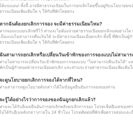
ได้แน่นอน! ทั้งนี้ อาจมีค่าธรรมเนียมในการยกเลิกโดยขึ้นอยู่กับนโยบายยกเ
ธรรมเนียมเพิ่มเติมใด ๆ ให้กับที่พักโดยตรง
หากฉันต้องยกเลิกการจอง จะมีค่าธรรมเนียมไหม?
หากจองแบบยกเลิกฟรีไว้ ท่านจะไม่ต้องจ่ายค่าธรรมเนียมยกเลิกแต่อย่างใด
เป็นแบบไม่สามารถคืนเงินได้ จะมีค่าธรรมเนียมเมื่อยกเลิก ทั้งนี้ ที่พักเป็
ธรรมเนียมเพิ่มเติมใด ๆ ให้กับที่พักโดยตรง
ฉันสามารถยกเลิกหรือเปลี่ยนวันเข้าพักของการจองแบบไม่สามารถ
ท่านไม่สามารถเปลี่ยนวันเข้าพักของการจองแบบ "ไม่สามารถคืนเงินได้" แล
พักเป็นผู้กำหนดค่าธรรมเนียมยกเลิก และท่านจะจ่ายค่าธรรมเนียมเพิ่มเติมใด
จะดูนโยบายยกเลิกการจองได้จากที่ไหน?
ท่านสามารถดูนโยบายดังกล่าวได้ในข้อมูลยืนยันการจองของท่าน
จะรู้ได้อย่างไรว่าการจองของฉันถูกยกเลิกแล้ว?
ท่านจะได้รับอีเมลยืนยันการยกเลิกหลังยกเลิกการจอง โปรดเช็คอีเมลของท่
ไม่ได้รับอีเมลดังกล่าวภายใน 24 ชั่วโมง โปรดติดต่อที่พักเพื่อตรวจสอบและยื