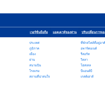
เวอร์ชั่นมือถือ
แอคเคาท์ของท่าน
ปรับเปลี่ยนการจ
ประเทศ
ที่พักสไตล์ที่อยู่อาศ
ภูมิภาค
อพาร์ตเมนต์
เมือง
รีสอร์ท
ย่าน
วิลลา
สนามบิน
โฮสเทล
โรงแรม
บีแอนด์บี
สถานที่น่าสนใจ
เกสต์เฮาส์