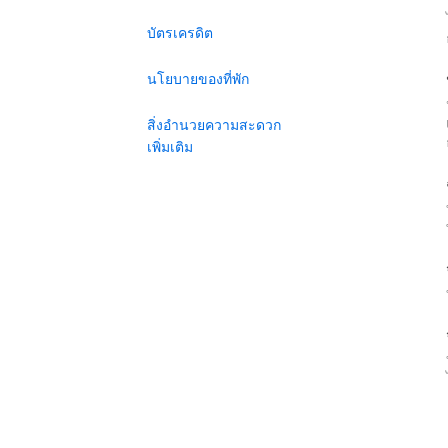
บัตรเครดิต
นโยบายของที่พัก
สิ่งอำนวยความสะดวก
เพิ่มเติม