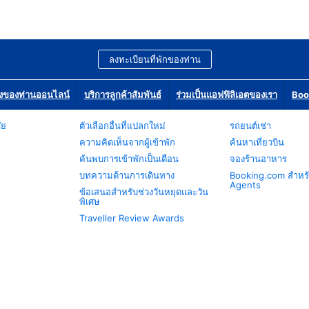
ลงทะเบียนที่พักของท่าน
องของท่านออนไลน์
บริการลูกค้าสัมพันธ์
ร่วมเป็นแอฟฟิลิเอตของเรา
Boo
ัย
ตัวเลือกอื่นที่แปลกใหม่
รถยนต์เช่า
ความคิดเห็นจากผู้เข้าพัก
ค้นหาเที่ยวบิน
ค้นพบการเข้าพักเป็นเดือน
จองร้านอาหาร
บทความด้านการเดินทาง
Booking.com สำหรั
Agents
ข้อเสนอสำหรับช่วงวันหยุดและวัน
พิเศษ
Traveller Review Awards