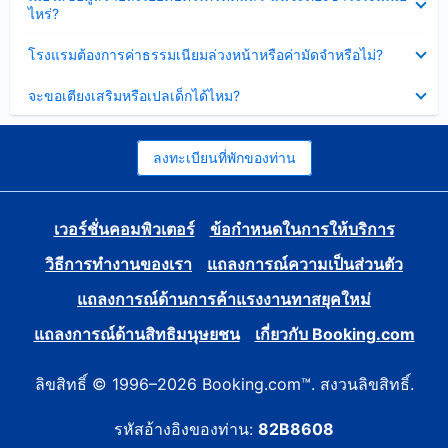
ข้อมูล
ไหร่?
แล้ว
บาง
ส่วน
ซ่อน
โรงแรมต้องการค่าธรรมเนียมล่วงหน้าหรือค่ามัดจำหรือไม่?
แล้ว
ข้อมูล
บาง
ซ่อน
จะขอเตียงเสริมหรือเปลเด็กได้ไหม?
ส่วน
ข้อมูล
แล้ว
บาง
ส่วน
แล้ว
ลงทะเบียนที่พักของท่าน
เวอร์ชั่นคอมพิวเตอร์
ข้อกำหนดในการให้บริการ
วิธีการทำงานของเรา
แถลงการณ์ความเป็นส่วนตัว
แถลงการณ์ด้านการค้าแรงงานทาสยุคใหม่
แถลงการณ์ด้านสิทธิมนุษยชน
เกี่ยวกับ Booking.com
ลิขสิทธิ์ © 1996–2026 Booking.com™. สงวนลิขสิทธิ์.
รหัสอ้างอิงของท่าน:
82B8608