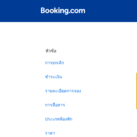
หัวข้อ
การยกเลิก
ชำระเงิน
รายละเอียดการจอง
การสื่อสาร
ประเภทห้องพัก
ราคา