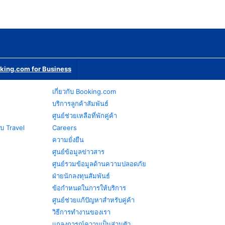
king.com for Business
เกี่ยวกับ Booking.com
บริการลูกค้าสัมพันธ์
ศูนย์ช่วยเหลือที่พักคู่ค้า
บ Travel
Careers
ความยั่งยืน
ศูนย์ข้อมูลข่าวสาร
ศูนย์รวมข้อมูลด้านความปลอดภัย
ฝ่ายนักลงทุนสัมพันธ์
ข้อกำหนดในการให้บริการ
ศูนย์ช่วยแก้ปัญหาสำหรับคู่ค้า
วิธีการทำงานของเรา
แถลงการณ์ความเป็นส่วนตัว