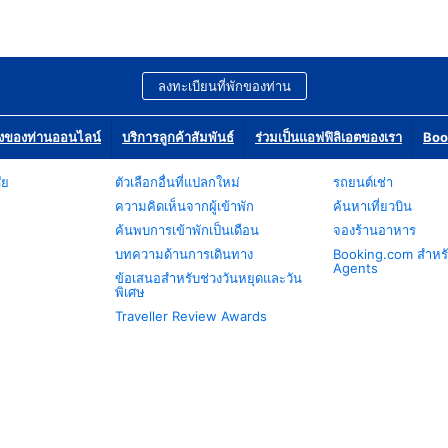
ลงทะเบียนที่พักของท่าน
องของท่านออนไลน์
บริการลูกค้าสัมพันธ์
ร่วมเป็นแอฟฟิลิเอตของเรา
Boo
ัย
ตัวเลือกอื่นที่แปลกใหม่
รถยนต์เช่า
ความคิดเห็นจากผู้เข้าพัก
ค้นหาเที่ยวบิน
ค้นพบการเข้าพักเป็นเดือน
จองร้านอาหาร
บทความด้านการเดินทาง
Booking.com สำหรั
Agents
ข้อเสนอสำหรับช่วงวันหยุดและวัน
พิเศษ
Traveller Review Awards