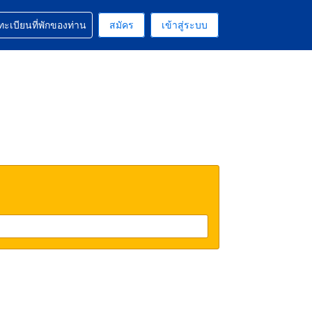
มช่วยเหลือเกี่ยวกับการจองของท่าน
ทะเบียนที่พักของท่าน
สมัคร
เข้าสู่ระบบ
านเลือกในปัจจุบันคือ บาท
่ท่านเลือกในปัจจุบันคือ ไทย