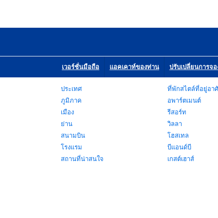
เวอร์ชั่นมือถือ
แอคเคาท์ของท่าน
ปรับเปลี่ยนการจ
ประเทศ
ที่พักสไตล์ที่อยู่อาศ
ภูมิภาค
อพาร์ตเมนต์
เมือง
รีสอร์ท
ย่าน
วิลลา
สนามบิน
โฮสเทล
โรงแรม
บีแอนด์บี
สถานที่น่าสนใจ
เกสต์เฮาส์