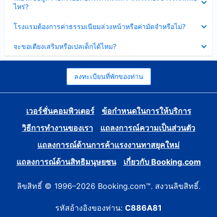
ข้อมูล
ไหร่?
แล้ว
บาง
ส่วน
ซ่อน
โรงแรมต้องการค่าธรรมเนียมล่วงหน้าหรือค่ามัดจำหรือไม่?
แล้ว
ข้อมูล
บาง
ซ่อน
จะขอเตียงเสริมหรือเปลเด็กได้ไหม?
ส่วน
ข้อมูล
แล้ว
บาง
ส่วน
แล้ว
ลงทะเบียนที่พักของท่าน
เวอร์ชั่นคอมพิวเตอร์
ข้อกำหนดในการให้บริการ
วิธีการทำงานของเรา
แถลงการณ์ความเป็นส่วนตัว
แถลงการณ์ด้านการค้าแรงงานทาสยุคใหม่
แถลงการณ์ด้านสิทธิมนุษยชน
เกี่ยวกับ Booking.com
ลิขสิทธิ์ © 1996–2026 Booking.com™. สงวนลิขสิทธิ์.
รหัสอ้างอิงของท่าน:
C886A81