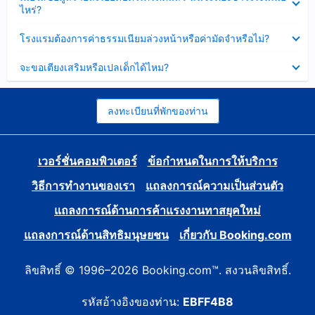
ข้อมูล
ไหร่?
แล้ว
บาง
ส่วน
ซ่อน
โรงแรมต้องการค่าธรรมเนียมล่วงหน้าหรือค่ามัดจำหรือไม่?
แล้ว
ข้อมูล
บาง
ซ่อน
จะขอเตียงเสริมหรือเปลเด็กได้ไหม?
ส่วน
ข้อมูล
แล้ว
บาง
ส่วน
แล้ว
ลงทะเบียนที่พักของท่าน
เวอร์ชั่นคอมพิวเตอร์
ข้อกำหนดในการให้บริการ
วิธีการทำงานของเรา
แถลงการณ์ความเป็นส่วนตัว
แถลงการณ์ด้านการค้าแรงงานทาสยุคใหม่
แถลงการณ์ด้านสิทธิมนุษยชน
เกี่ยวกับ Booking.com
ลิขสิทธิ์ © 1996–2026 Booking.com™. สงวนลิขสิทธิ์.
รหัสอ้างอิงของท่าน:
EBFF4B8