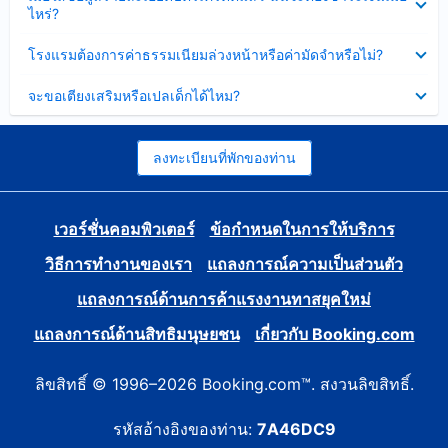
ข้อมูล
ไหร่?
แล้ว
บาง
ส่วน
ซ่อน
โรงแรมต้องการค่าธรรมเนียมล่วงหน้าหรือค่ามัดจำหรือไม่?
แล้ว
ข้อมูล
บาง
ซ่อน
จะขอเตียงเสริมหรือเปลเด็กได้ไหม?
ส่วน
ข้อมูล
แล้ว
บาง
ส่วน
แล้ว
ลงทะเบียนที่พักของท่าน
เวอร์ชั่นคอมพิวเตอร์
ข้อกำหนดในการให้บริการ
วิธีการทำงานของเรา
แถลงการณ์ความเป็นส่วนตัว
แถลงการณ์ด้านการค้าแรงงานทาสยุคใหม่
แถลงการณ์ด้านสิทธิมนุษยชน
เกี่ยวกับ Booking.com
ลิขสิทธิ์ © 1996–2026 Booking.com™. สงวนลิขสิทธิ์.
รหัสอ้างอิงของท่าน:
7A46DC9