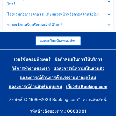
ข้อมูล
ไหร่?
แล้ว
บาง
ส่วน
ซ่อน
โรงแรมต้องการค่าธรรมเนียมล่วงหน้าหรือค่ามัดจำหรือไม่?
แล้ว
ข้อมูล
บาง
ซ่อน
จะขอเตียงเสริมหรือเปลเด็กได้ไหม?
ส่วน
ข้อมูล
แล้ว
บาง
ส่วน
แล้ว
ลงทะเบียนที่พักของท่าน
เวอร์ชั่นคอมพิวเตอร์
ข้อกำหนดในการให้บริการ
วิธีการทำงานของเรา
แถลงการณ์ความเป็นส่วนตัว
แถลงการณ์ด้านการค้าแรงงานทาสยุคใหม่
แถลงการณ์ด้านสิทธิมนุษยชน
เกี่ยวกับ Booking.com
ลิขสิทธิ์ © 1996–2026 Booking.com™. สงวนลิขสิทธิ์.
รหัสอ้างอิงของท่าน:
0603D01