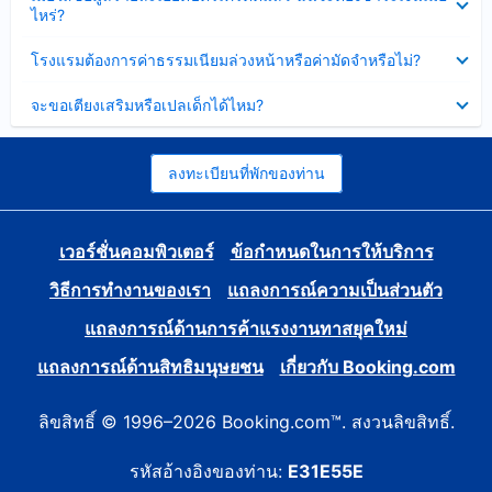
ข้อมูล
ไหร่?
แล้ว
บาง
ส่วน
ซ่อน
โรงแรมต้องการค่าธรรมเนียมล่วงหน้าหรือค่ามัดจำหรือไม่?
แล้ว
ข้อมูล
บาง
ซ่อน
จะขอเตียงเสริมหรือเปลเด็กได้ไหม?
ส่วน
ข้อมูล
แล้ว
บาง
ส่วน
แล้ว
ลงทะเบียนที่พักของท่าน
เวอร์ชั่นคอมพิวเตอร์
ข้อกำหนดในการให้บริการ
วิธีการทำงานของเรา
แถลงการณ์ความเป็นส่วนตัว
แถลงการณ์ด้านการค้าแรงงานทาสยุคใหม่
แถลงการณ์ด้านสิทธิมนุษยชน
เกี่ยวกับ Booking.com
ลิขสิทธิ์ © 1996–2026 Booking.com™. สงวนลิขสิทธิ์.
รหัสอ้างอิงของท่าน:
E31E55E