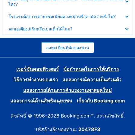
ข้อมูล
ไหร่?
แล้ว
บาง
ส่วน
ซ่อน
โรงแรมต้องการค่าธรรมเนียมล่วงหน้าหรือค่ามัดจำหรือไม่?
แล้ว
ข้อมูล
บาง
ซ่อน
จะขอเตียงเสริมหรือเปลเด็กได้ไหม?
ส่วน
ข้อมูล
แล้ว
บาง
ส่วน
แล้ว
ลงทะเบียนที่พักของท่าน
เวอร์ชั่นคอมพิวเตอร์
ข้อกำหนดในการให้บริการ
วิธีการทำงานของเรา
แถลงการณ์ความเป็นส่วนตัว
แถลงการณ์ด้านการค้าแรงงานทาสยุคใหม่
แถลงการณ์ด้านสิทธิมนุษยชน
เกี่ยวกับ Booking.com
ลิขสิทธิ์ © 1996–2026 Booking.com™. สงวนลิขสิทธิ์.
รหัสอ้างอิงของท่าน:
20478F3