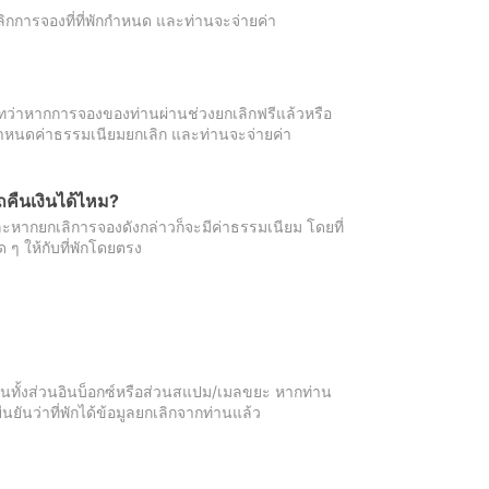
ลิกการจองที่ที่พักกำหนด และท่านจะจ่ายค่า
 ทว่าหากการจองของท่านผ่านช่วงยกเลิกฟรีแล้วหรือ
นผู้กำหนดค่าธรรมเนียมยกเลิก และท่านจะจ่ายค่า
คืนเงินได้ไหม?
ะหากยกเลิการจองดังกล่าวก็จะมีค่าธรรมเนียม โดยที่
 ๆ ให้กับที่พักโดยตรง
านทั้งส่วนอินบ็อกซ์หรือส่วนสแปม/เมลขยะ หากท่าน
นยันว่าที่พักได้ข้อมูลยกเลิกจากท่านแล้ว