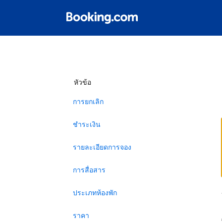
หัวข้อ
การยกเลิก
ชำระเงิน
รายละเอียดการจอง
การสื่อสาร
ประเภทห้องพัก
ราคา