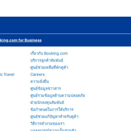
king.com for Business
เกี่ยวกับ Booking.com
บริการลูกค้าสัมพันธ์
ศูนย์ช่วยเหลือที่พักคู่ค้า
บ Travel
Careers
ความยั่งยืน
ศูนย์ข้อมูลข่าวสาร
ศูนย์รวมข้อมูลด้านความปลอดภัย
ฝ่ายนักลงทุนสัมพันธ์
ข้อกำหนดในการให้บริการ
ศูนย์ช่วยแก้ปัญหาสำหรับคู่ค้า
วิธีการทำงานของเรา
แถลงการณ์ความเป็นส่วนตัว