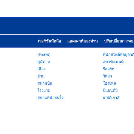
เวอร์ชั่นมือถือ
แอคเคาท์ของท่าน
ปรับเปลี่ยนการจ
ประเทศ
ที่พักสไตล์ที่อยู่อาศ
ภูมิภาค
อพาร์ตเมนต์
เมือง
รีสอร์ท
ย่าน
วิลลา
สนามบิน
โฮสเทล
โรงแรม
บีแอนด์บี
สถานที่น่าสนใจ
เกสต์เฮาส์