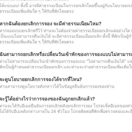
ได้แน่นอน! ทั้งนี้ อาจมีค่าธรรมเนียมในการยกเลิกโดยขึ้นอยู่กับนโยบายยกเ
ธรรมเนียมเพิ่มเติมใด ๆ ให้กับที่พักโดยตรง
หากฉันต้องยกเลิกการจอง จะมีค่าธรรมเนียมไหม?
หากจองแบบยกเลิกฟรีไว้ ท่านจะไม่ต้องจ่ายค่าธรรมเนียมยกเลิกแต่อย่างใด
เป็นแบบไม่สามารถคืนเงินได้ จะมีค่าธรรมเนียมเมื่อยกเลิก ทั้งนี้ ที่พักเป็
ธรรมเนียมเพิ่มเติมใด ๆ ให้กับที่พักโดยตรง
ฉันสามารถยกเลิกหรือเปลี่ยนวันเข้าพักของการจองแบบไม่สามารถ
ท่านไม่สามารถเปลี่ยนวันเข้าพักของการจองแบบ "ไม่สามารถคืนเงินได้" แล
พักเป็นผู้กำหนดค่าธรรมเนียมยกเลิก และท่านจะจ่ายค่าธรรมเนียมเพิ่มเติมใด
จะดูนโยบายยกเลิกการจองได้จากที่ไหน?
ท่านสามารถดูนโยบายดังกล่าวได้ในข้อมูลยืนยันการจองของท่าน
จะรู้ได้อย่างไรว่าการจองของฉันถูกยกเลิกแล้ว?
ท่านจะได้รับอีเมลยืนยันการยกเลิกหลังยกเลิกการจอง โปรดเช็คอีเมลของท่
ไม่ได้รับอีเมลดังกล่าวภายใน 24 ชั่วโมง โปรดติดต่อที่พักเพื่อตรวจสอบและยื