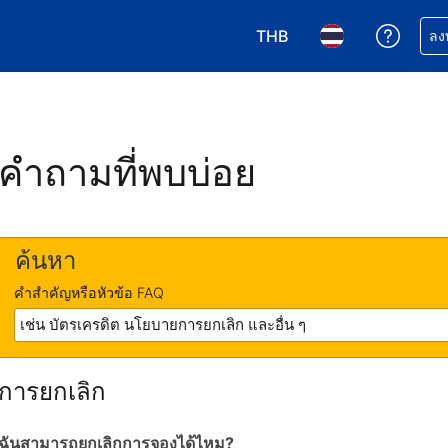
THB
รับควา
ลง
เลือกสกุลเงิน. สกุลเงินที่ท่
เลือกภาษา. ภาษาที
คำถามที่พบบ่อย
ค้นหา
คำสำคัญหรือหัวข้อ FAQ
การยกเลิก
ฉันสามารถยกเลิกการจองได้ไหม?