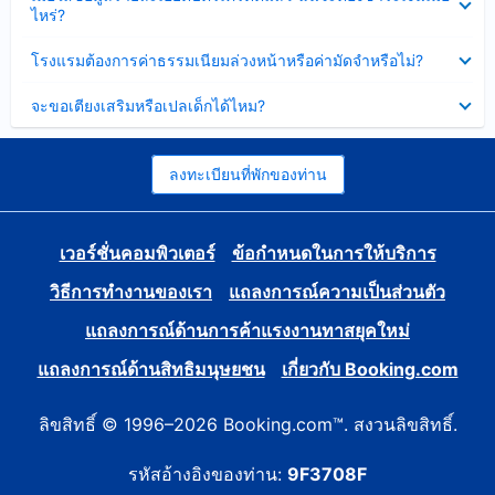
ข้อมูล
ไหร่?
แล้ว
บาง
ส่วน
ซ่อน
โรงแรมต้องการค่าธรรมเนียมล่วงหน้าหรือค่ามัดจำหรือไม่?
แล้ว
ข้อมูล
บาง
ซ่อน
จะขอเตียงเสริมหรือเปลเด็กได้ไหม?
ส่วน
ข้อมูล
แล้ว
บาง
ส่วน
แล้ว
ลงทะเบียนที่พักของท่าน
เวอร์ชั่นคอมพิวเตอร์
ข้อกำหนดในการให้บริการ
วิธีการทำงานของเรา
แถลงการณ์ความเป็นส่วนตัว
แถลงการณ์ด้านการค้าแรงงานทาสยุคใหม่
แถลงการณ์ด้านสิทธิมนุษยชน
เกี่ยวกับ Booking.com
ลิขสิทธิ์ © 1996–2026 Booking.com™. สงวนลิขสิทธิ์.
รหัสอ้างอิงของท่าน:
9F3708F