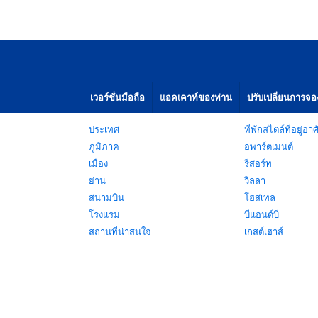
เวอร์ชั่นมือถือ
แอคเคาท์ของท่าน
ปรับเปลี่ยนการจ
ประเทศ
ที่พักสไตล์ที่อยู่อาศ
ภูมิภาค
อพาร์ตเมนต์
เมือง
รีสอร์ท
ย่าน
วิลลา
สนามบิน
โฮสเทล
โรงแรม
บีแอนด์บี
สถานที่น่าสนใจ
เกสต์เฮาส์