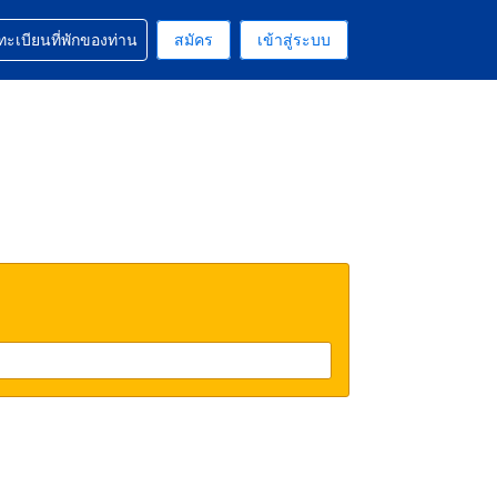
มช่วยเหลือเกี่ยวกับการจองของท่าน
ทะเบียนที่พักของท่าน
สมัคร
เข้าสู่ระบบ
่านเลือกในปัจจุบันคือ ดอลลาร์สหรัฐอเมริกา
่ท่านเลือกในปัจจุบันคือ ไทย