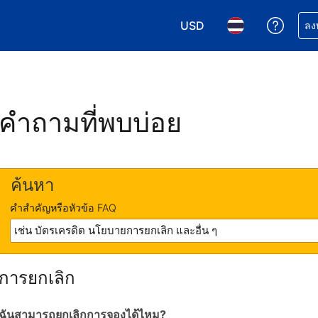
USD
รับควา
ลง
เลือกสกุลเงิน. สกุลเงินที่ท
เลือกภาษา. ภาษาที
คำถามที่พบบ่อย
ค้นหา
คำสำคัญหรือหัวข้อ FAQ
การยกเลิก
ฉันสามารถยกเลิกการจองได้ไหม?