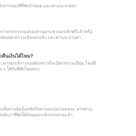
ลิกการจองที่ที่พักกำหนด และท่านจะจ่ายค่า
 ทว่าหากการจองของท่านผ่านช่วงยกเลิกฟรีแล้วหรือ
นผู้กำหนดค่าธรรมเนียมยกเลิก และท่านจะจ่ายค่า
คืนเงินได้ไหม?
ะหากยกเลิการจองดังกล่าวก็จะมีค่าธรรมเนียม โดยที่
 ๆ ให้กับที่พักโดยตรง
านทั้งส่วนอินบ็อกซ์หรือส่วนสแปม/เมลขยะ หากท่าน
นยันว่าที่พักได้ข้อมูลยกเลิกจากท่านแล้ว