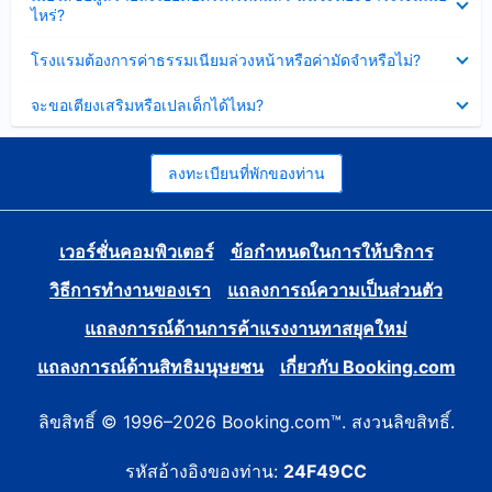
ข้อมูล
ไหร่?
แล้ว
บาง
ส่วน
ซ่อน
โรงแรมต้องการค่าธรรมเนียมล่วงหน้าหรือค่ามัดจำหรือไม่?
แล้ว
ข้อมูล
บาง
ซ่อน
จะขอเตียงเสริมหรือเปลเด็กได้ไหม?
ส่วน
ข้อมูล
แล้ว
บาง
ส่วน
แล้ว
ลงทะเบียนที่พักของท่าน
เวอร์ชั่นคอมพิวเตอร์
ข้อกำหนดในการให้บริการ
วิธีการทำงานของเรา
แถลงการณ์ความเป็นส่วนตัว
แถลงการณ์ด้านการค้าแรงงานทาสยุคใหม่
แถลงการณ์ด้านสิทธิมนุษยชน
เกี่ยวกับ Booking.com
ลิขสิทธิ์ © 1996–2026 Booking.com™. สงวนลิขสิทธิ์.
รหัสอ้างอิงของท่าน:
24F49CC