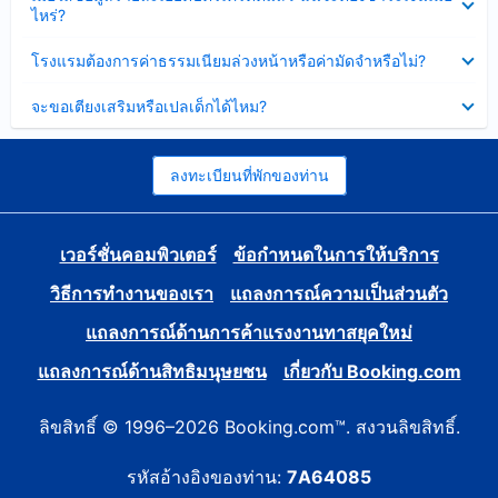
ข้อมูล
ไหร่?
แล้ว
บาง
ส่วน
ซ่อน
โรงแรมต้องการค่าธรรมเนียมล่วงหน้าหรือค่ามัดจำหรือไม่?
แล้ว
ข้อมูล
บาง
ซ่อน
จะขอเตียงเสริมหรือเปลเด็กได้ไหม?
ส่วน
ข้อมูล
แล้ว
บาง
ส่วน
แล้ว
ลงทะเบียนที่พักของท่าน
เวอร์ชั่นคอมพิวเตอร์
ข้อกำหนดในการให้บริการ
วิธีการทำงานของเรา
แถลงการณ์ความเป็นส่วนตัว
แถลงการณ์ด้านการค้าแรงงานทาสยุคใหม่
แถลงการณ์ด้านสิทธิมนุษยชน
เกี่ยวกับ Booking.com
ลิขสิทธิ์ © 1996–2026 Booking.com™. สงวนลิขสิทธิ์.
รหัสอ้างอิงของท่าน:
7A64085