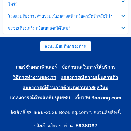
ข้อมูล
ไหร่?
แล้ว
บาง
ส่วน
ซ่อน
โรงแรมต้องการค่าธรรมเนียมล่วงหน้าหรือค่ามัดจำหรือไม่?
แล้ว
ข้อมูล
บาง
ซ่อน
จะขอเตียงเสริมหรือเปลเด็กได้ไหม?
ส่วน
ข้อมูล
แล้ว
บาง
ส่วน
แล้ว
ลงทะเบียนที่พักของท่าน
เวอร์ชั่นคอมพิวเตอร์
ข้อกำหนดในการให้บริการ
วิธีการทำงานของเรา
แถลงการณ์ความเป็นส่วนตัว
แถลงการณ์ด้านการค้าแรงงานทาสยุคใหม่
แถลงการณ์ด้านสิทธิมนุษยชน
เกี่ยวกับ Booking.com
ลิขสิทธิ์ © 1996–2026 Booking.com™. สงวนลิขสิทธิ์.
รหัสอ้างอิงของท่าน:
E838DA7