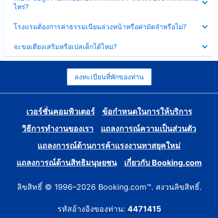
ข้อมูล
ไหร่?
แล้ว
บาง
ส่วน
ซ่อน
โรงแรมต้องการค่าธรรมเนียมล่วงหน้าหรือค่ามัดจำหรือไม่?
แล้ว
ข้อมูล
บาง
ซ่อน
จะขอเตียงเสริมหรือเปลเด็กได้ไหม?
ส่วน
ข้อมูล
แล้ว
บาง
ส่วน
แล้ว
ลงทะเบียนที่พักของท่าน
เวอร์ชั่นคอมพิวเตอร์
ข้อกำหนดในการให้บริการ
วิธีการทำงานของเรา
แถลงการณ์ความเป็นส่วนตัว
แถลงการณ์ด้านการค้าแรงงานทาสยุคใหม่
แถลงการณ์ด้านสิทธิมนุษยชน
เกี่ยวกับ Booking.com
ลิขสิทธิ์ © 1996–2026 Booking.com™. สงวนลิขสิทธิ์.
รหัสอ้างอิงของท่าน:
4471415