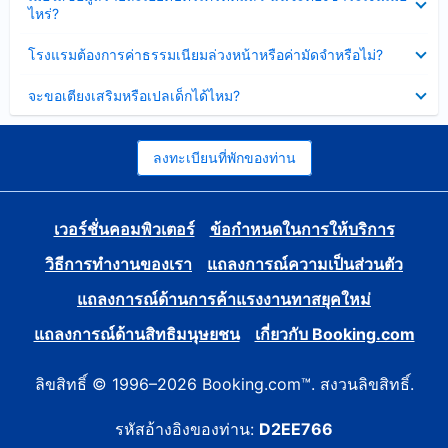
ข้อมูล
ไหร่?
แล้ว
บาง
ส่วน
ซ่อน
โรงแรมต้องการค่าธรรมเนียมล่วงหน้าหรือค่ามัดจำหรือไม่?
แล้ว
ข้อมูล
บาง
ซ่อน
จะขอเตียงเสริมหรือเปลเด็กได้ไหม?
ส่วน
ข้อมูล
แล้ว
บาง
ส่วน
แล้ว
ลงทะเบียนที่พักของท่าน
เวอร์ชั่นคอมพิวเตอร์
ข้อกำหนดในการให้บริการ
วิธีการทำงานของเรา
แถลงการณ์ความเป็นส่วนตัว
แถลงการณ์ด้านการค้าแรงงานทาสยุคใหม่
แถลงการณ์ด้านสิทธิมนุษยชน
เกี่ยวกับ Booking.com
ลิขสิทธิ์ © 1996–2026 Booking.com™. สงวนลิขสิทธิ์.
รหัสอ้างอิงของท่าน:
D2EE766